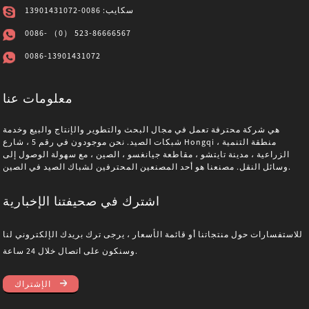
سكايب: 0086-13901431072
0086- （0） 523-86666567
0086-13901431072
معلومات عنا
هي شركة محترفة تعمل في مجال البحث والتطوير والإنتاج والبيع وخدمة
شبكات الصيد. نحن موجودون في رقم 5 ، شارع Hongqi ، منطقة التنمية
الزراعية ، مدينة تايتشو ، مقاطعة جيانغسو ، الصين ، مع سهولة الوصول إلى
وسائل النقل. مصنعنا هو أحد المصنعين المحترفين لشباك الصيد في الصين.
اشترك في صحيفتنا الإخبارية
للاستفسارات حول منتجاتنا أو قائمة الأسعار ، يرجى ترك بريدك الإلكتروني لنا
وسنكون على اتصال خلال 24 ساعة.
الإشتراك