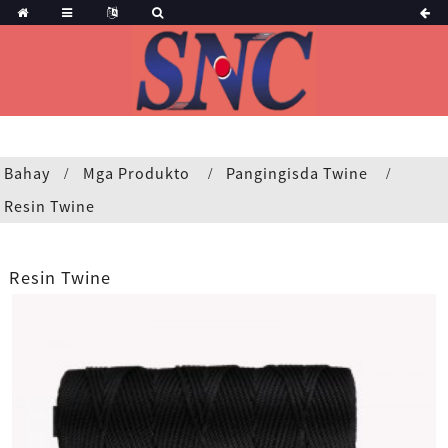
Bahay
Mga Produkto
Pangingisda Twine
Resin Twine
Resin Twine