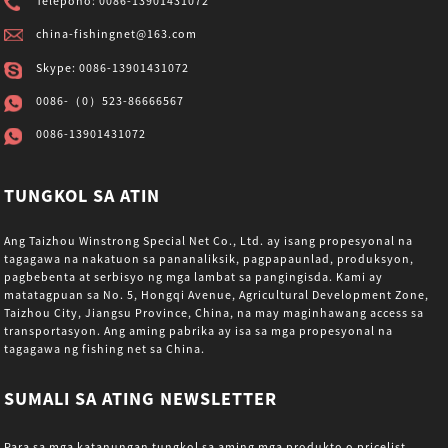
Telepono: 0086-13901431072
china-fishingnet@163.com
Skype: 0086-13901431072
0086-（0）523-86666567
0086-13901431072
TUNGKOL SA ATIN
Ang Taizhou Winstrong Special Net Co., Ltd. ay isang propesyonal na
tagagawa na nakatuon sa pananaliksik, pagpapaunlad, produksyon,
pagbebenta at serbisyo ng mga lambat sa pangingisda. Kami ay
matatagpuan sa No. 5, Hongqi Avenue, Agricultural Development Zone,
Taizhou City, Jiangsu Province, China, na may maginhawang access sa
transportasyon. Ang aming pabrika ay isa sa mga propesyonal na
tagagawa ng fishing net sa China.
SUMALI SA ATING NEWSLETTER
Para sa mga katanungan tungkol sa aming mga produkto o pricelist,